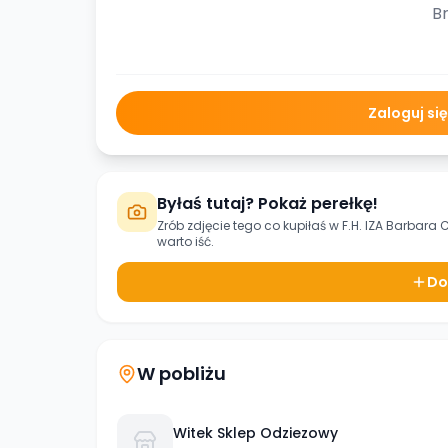
Br
Zaloguj si
Byłaś tutaj? Pokaż perełkę!
Zrób zdjęcie tego co kupiłaś w
F.H. IZA Barbara 
warto iść.
Do
W pobliżu
Witek Sklep Odziezowy