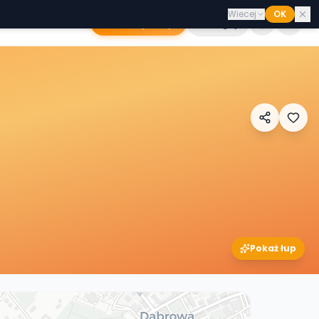
Wiecej
OK
Dodaj sklep
Zaloguj
Pokaż łup