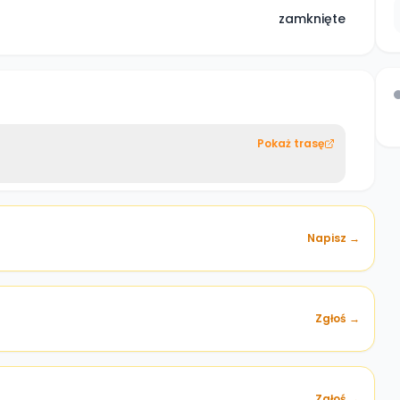
zamknięte
Pokaż trasę
Napisz →
Zgłoś →
)
Zgłoś →