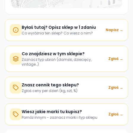
Byłaś tutaj? Opisz sklep w 1 zdaniu
Napisz →
Co wyróżnia ten sklep? Co wiesz o nim?
Co znajdziesz w tym sklepie?
Zgłoś →
Zaznacz typ ubrań (damski, dziecięcy,
vintage…)
Znasz cennik tego sklepu?
Zgłoś →
Zgłoś ceny per dzień (kg, szt, %)
Wiesz jakie marki tu kupisz?
Zgłoś →
Pomóż innym - zaznacz marki i typ sklepu