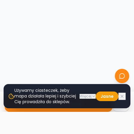
Używamy ciasteczek, żeby
mapa działała lepiej i szybciej
Jasne
Więcej
Cię prowadziła do sklepów.
Nawiguj do sklepu