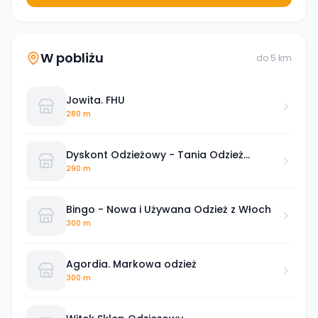
W pobliżu
do
5
km
Jowita. FHU
280 m
Dyskont Odzieżowy - Tania Odzież
Dąbrowa Tarnowska
290 m
Bingo - Nowa i Używana Odzież z Włoch
300 m
Agordia. Markowa odzież
300 m