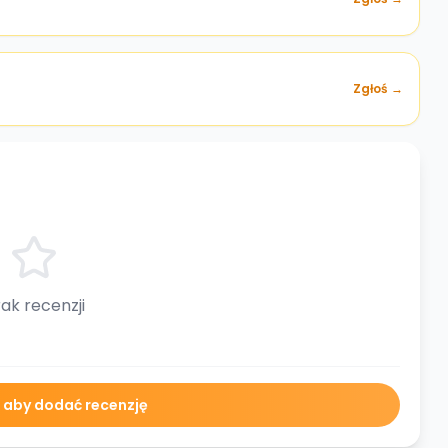
Zgłoś →
ak recenzji
ę aby dodać recenzję