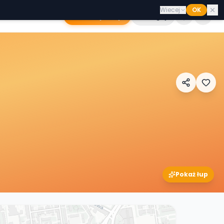
Wiecej
OK
Dodaj sklep
Zaloguj
Pokaż łup