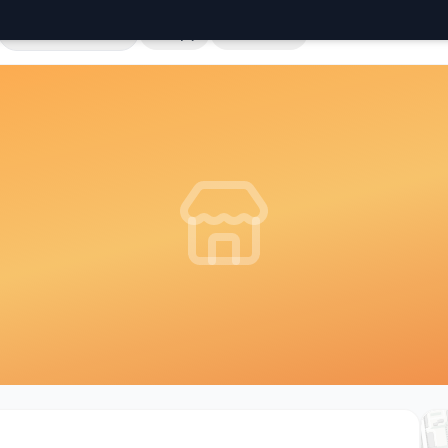
Cała Polska
Sklepy
Hurtownie