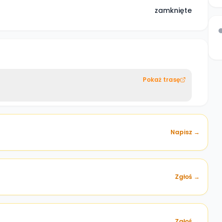
zamknięte
Pokaż trasę
Napisz →
Zgłoś →
)
Zgłoś →