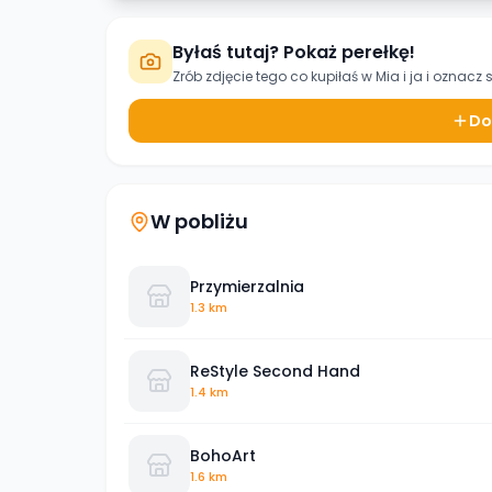
Byłaś tutaj? Pokaż perełkę!
Zrób zdjęcie tego co kupiłaś w
Mia i ja
i oznacz s
Do
W pobliżu
Przymierzalnia
1.3 km
ReStyle Second Hand
1.4 km
BohoArt
1.6 km