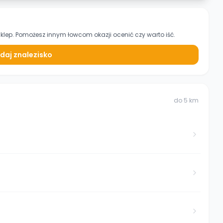
klep. Pomożesz innym łowcom okazji ocenić czy warto iść.
daj znalezisko
do
5
km