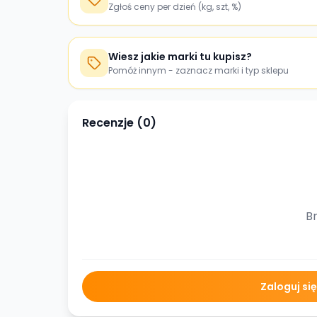
Zgłoś ceny per dzień (kg, szt, %)
Wiesz jakie marki tu kupisz?
Pomóż innym - zaznacz marki i typ sklepu
Recenzje (
0
)
Br
Zaloguj si