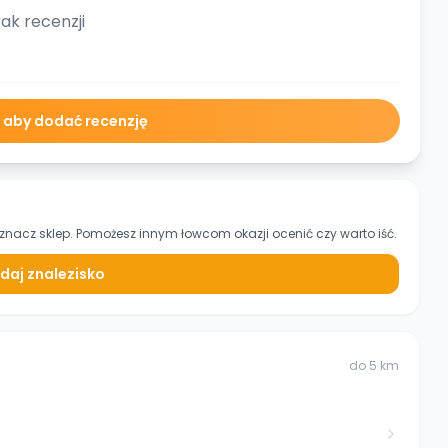
ak recenzji
ę aby dodać recenzję
oznacz sklep. Pomożesz innym łowcom okazji ocenić czy warto iść.
daj znalezisko
do
5
km