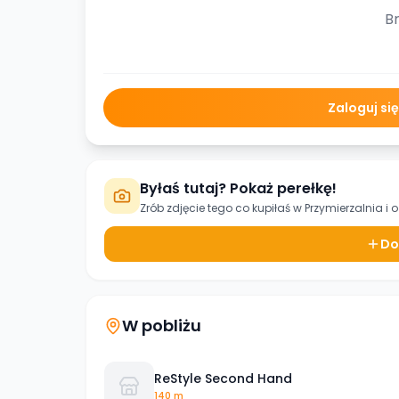
Br
Zaloguj si
Byłaś tutaj? Pokaż perełkę!
Zrób zdjęcie tego co kupiłaś w
Przymierzalnia
i 
Do
W pobliżu
ReStyle Second Hand
140 m