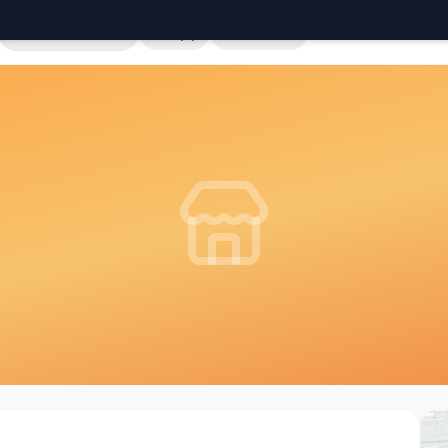
Cała Polska
Sklepy
Hurtownie