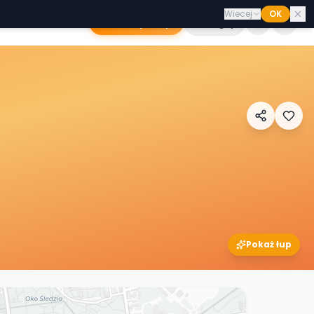
Wiecej
OK
Dodaj sklep
Zaloguj
Pokaż łup