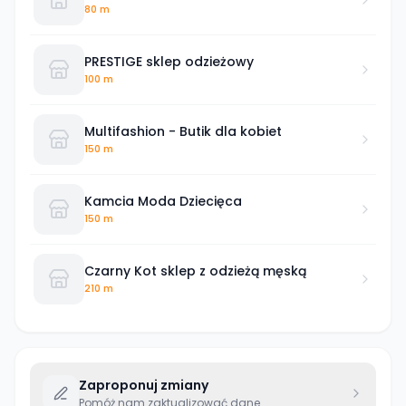
Fashion
80 m
PRESTIGE sklep odzieżowy
100 m
Multifashion - Butik dla kobiet
150 m
Kamcia Moda Dziecięca
150 m
Czarny Kot sklep z odzieżą męską
210 m
Zaproponuj zmiany
Pomóż nam zaktualizować dane