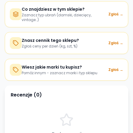
Co znajdziesz w tym sklepie?
Zgłoś →
Zaznacz typ ubrań (damski, dziecięcy,
vintage…)
Znasz cennik tego sklepu?
Zgłoś →
Zgłoś ceny per dzień (kg, szt, %)
Wiesz jakie marki tu kupisz?
Zgłoś →
Pomóż innym - zaznacz marki i typ sklepu
Recenzje (
0
)