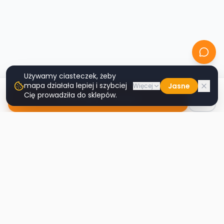
Używamy ciasteczek, żeby
mapa działała lepiej i szybciej
Jasne
Więcej
Cię prowadziła do sklepów.
Nawiguj do sklepu
Second
Handy
Największa mapa sklepów second-hand
w Polsce. Znajdź lumpeks w swoim
mieście.