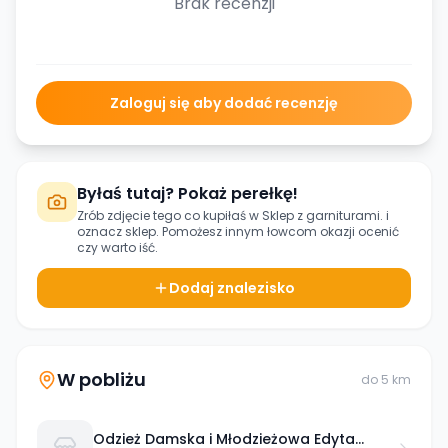
Brak recenzji
Zaloguj się aby dodać recenzję
Byłaś tutaj? Pokaż perełkę!
Zrób zdjęcie tego co kupiłaś w
Sklep z garniturami.
i
oznacz sklep. Pomożesz innym łowcom okazji ocenić
czy warto iść.
Dodaj znalezisko
W pobliżu
do
5
km
Odzież Damska i Młodzieżowa Edyta