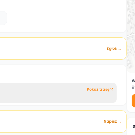
b
Zgłoś →
a
W
9
Pokaż trasę
Napisz →