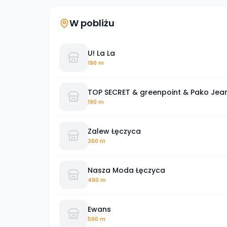
W pobliżu
U! La La
190 m
TOP SECRET & greenpoint & Pako Jea
190 m
Zalew Łęczyca
260 m
Nasza Moda Łęczyca
490 m
Ewans
590 m