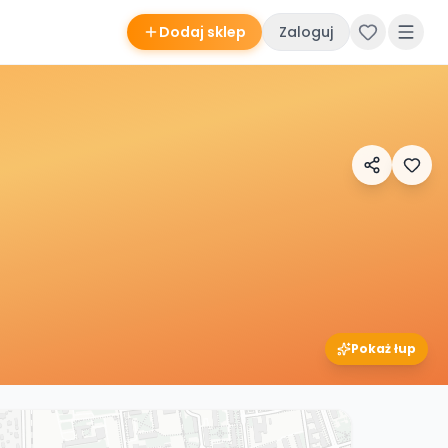
Dodaj sklep
Zaloguj
Pokaż łup