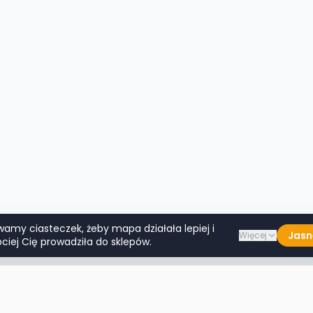
wamy ciasteczek, żeby mapa działała lepiej i
Jasn
Więcej
ciej Cię prowadziła do sklepów.