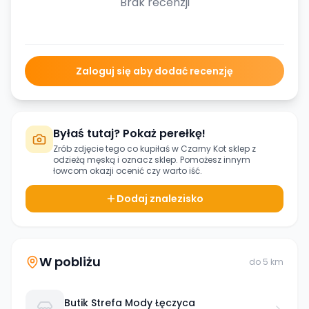
Brak recenzji
Zaloguj się aby dodać recenzję
Byłaś tutaj? Pokaż perełkę!
Zrób zdjęcie tego co kupiłaś w
Czarny Kot sklep z
odzieżą męską
i oznacz sklep. Pomożesz innym
łowcom okazji ocenić czy warto iść.
Dodaj znalezisko
W pobliżu
do
5
km
Butik Strefa Mody Łęczyca