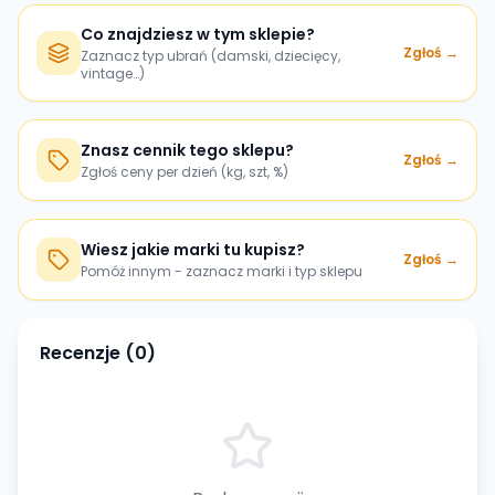
Co znajdziesz w tym sklepie?
Zgłoś →
Zaznacz typ ubrań (damski, dziecięcy,
vintage…)
Znasz cennik tego sklepu?
Zgłoś →
Zgłoś ceny per dzień (kg, szt, %)
Wiesz jakie marki tu kupisz?
Zgłoś →
Pomóż innym - zaznacz marki i typ sklepu
Recenzje (
0
)