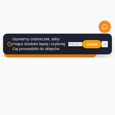
Używamy ciasteczek, żeby
mapa działała lepiej i szybciej
Jasne
Więcej
Cię prowadziła do sklepów.
Nawiguj do sklepu
Second
Handy
Największa mapa sklepów second-hand
w Polsce. Znajdź lumpeks w swoim
mieście.