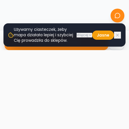
Używamy ciasteczek, żeby
mapa działała lepiej i szybciej
Jasne
Więcej
Cię prowadziła do sklepów.
Nawiguj do sklepu
Second
Handy
Największa mapa sklepów second-hand
w Polsce. Znajdź lumpeks w swoim
mieście.