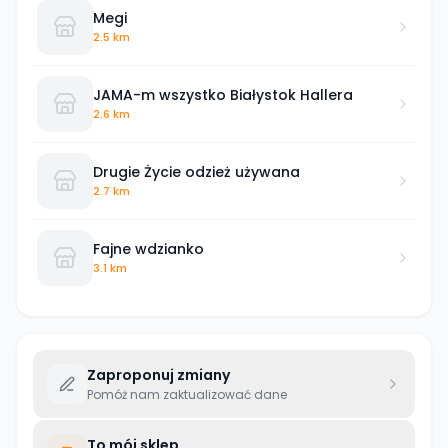
Megi
2.5 km
JAMA-m wszystko Białystok Hallera
2.6 km
Drugie Życie odzież używana
2.7 km
Fajne wdzianko
3.1 km
Zaproponuj zmiany
Pomóż nam zaktualizować dane
To mój sklep