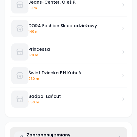
Jeans-Center. Oleś P.
30 m
DORA Fashion Sklep odzieżowy
140 m
Princessa
170 m
Świat Dziecka F.H Kubuś
230 m
Badpol Łańcut
550 m
Zaproponuj zmiany