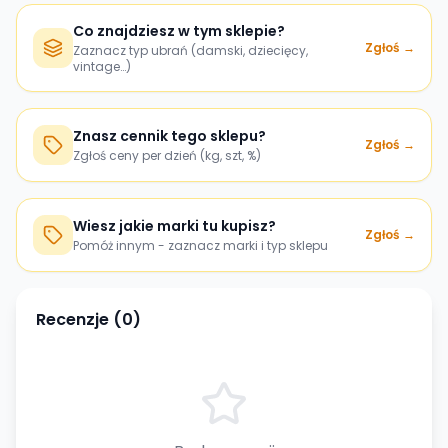
Co znajdziesz w tym sklepie?
Zgłoś →
Zaznacz typ ubrań (damski, dziecięcy,
vintage…)
Znasz cennik tego sklepu?
Zgłoś →
Zgłoś ceny per dzień (kg, szt, %)
Wiesz jakie marki tu kupisz?
Zgłoś →
Pomóż innym - zaznacz marki i typ sklepu
Recenzje (
0
)