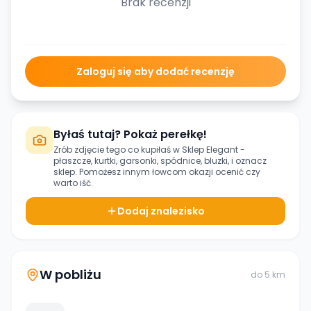
Brak recenzji
Zaloguj się aby dodać recenzję
Byłaś tutaj? Pokaż perełkę!
Zrób zdjęcie tego co kupiłaś w
Sklep Elegant -
płaszcze, kurtki, garsonki, spódnice, bluzki,
i oznacz
sklep. Pomożesz innym łowcom okazji ocenić czy
warto iść.
Dodaj znalezisko
W pobliżu
do
5
km