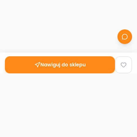
Nawiguj do sklepu
Second
Handy
Największa mapa sklepów second-hand
w Polsce. Znajdź lumpeks w swoim
mieście.