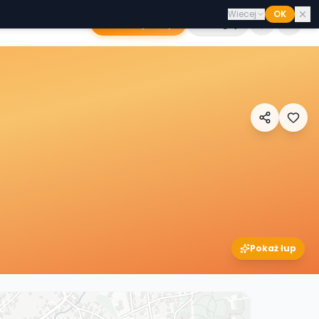
Wiecej
OK
Dodaj sklep
Zaloguj
Pokaż łup