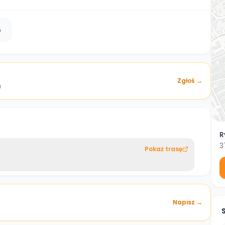
b
Zgłoś →
a
R
3
Pokaż trasę
Napisz →