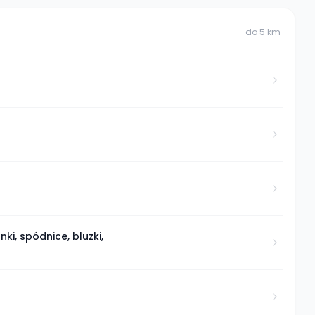
do
5
km
nki, spódnice, bluzki,