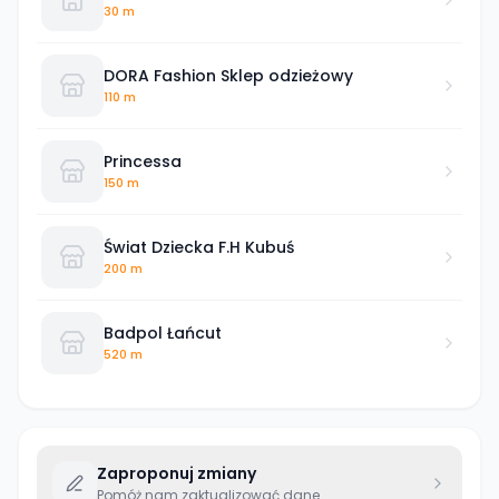
spódnice, bluzki,
30 m
DORA Fashion Sklep odzieżowy
110 m
Princessa
150 m
Świat Dziecka F.H Kubuś
200 m
Badpol Łańcut
520 m
Zaproponuj zmiany
Pomóż nam zaktualizować dane