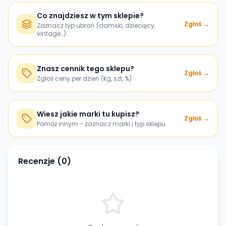
Co znajdziesz w tym sklepie?
Zgłoś →
Zaznacz typ ubrań (damski, dziecięcy,
vintage…)
Znasz cennik tego sklepu?
Zgłoś →
Zgłoś ceny per dzień (kg, szt, %)
Wiesz jakie marki tu kupisz?
Zgłoś →
Pomóż innym - zaznacz marki i typ sklepu
Recenzje (
0
)