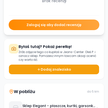
Brak recenzji
Zaloguj się aby dodać recenzję
Byłaś tutaj? Pokaż perełkę!
Zrób zdjęcie tego co kupiłaś w
Jeans-Center. Oleś P.
i
oznacz sklep. Pomożesz innym łowcom okazji ocenić
czy warto iść.
Dodaj znalezisko
W pobliżu
do
5
km
Sklep Elegant - płaszcze, kurtki, garsonki,