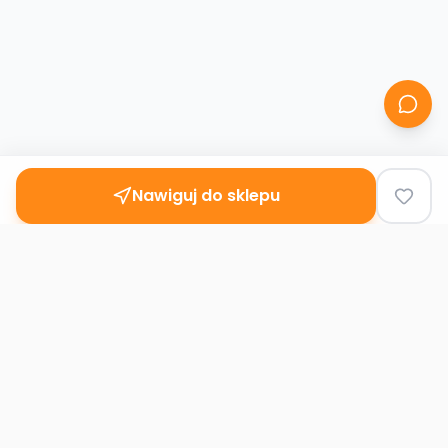
Nawiguj do sklepu
Second
Handy
Największa mapa sklepów second-hand
w Polsce. Znajdź lumpeks w swoim
mieście.