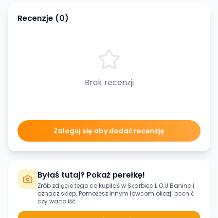
Recenzje (
0
)
Brak recenzji
Zaloguj się aby dodać recenzję
Byłaś tutaj? Pokaż perełkę!
Zrób zdjęcie tego co kupiłaś w
Skarbiec L.O.U Banino
i
oznacz sklep. Pomożesz innym łowcom okazji ocenić
czy warto iść.