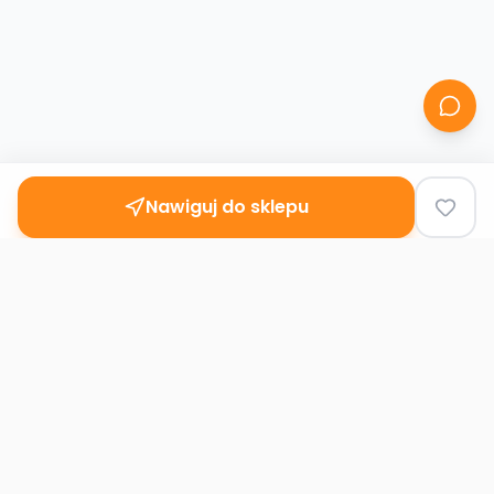
Nawiguj do sklepu
Second
Handy
Największa mapa sklepów second-hand
w Polsce. Znajdź lumpeks w swoim
mieście.