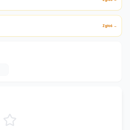
Zgłoś →