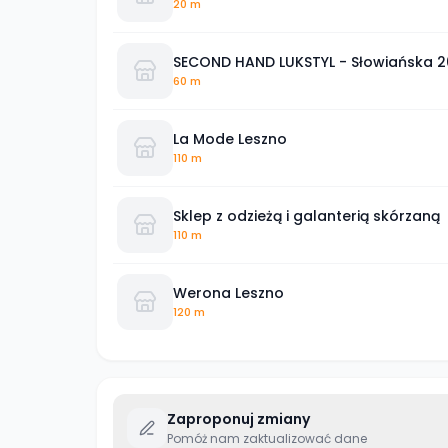
20 m
SECOND HAND LUKSTYL - Słowiańska 2
60 m
La Mode Leszno
110 m
Sklep z odzieżą i galanterią skórzaną
110 m
Werona Leszno
120 m
Zaproponuj zmiany
Pomóż nam zaktualizować dane