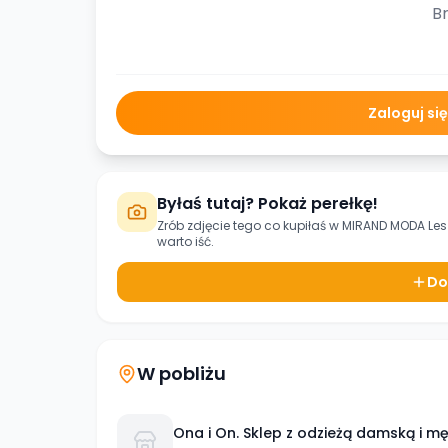
Br
Zaloguj si
Byłaś tutaj? Pokaż perełkę!
Zrób zdjęcie tego co kupiłaś w
MIRAND MODA Les
warto iść.
Do
W pobliżu
Ona i On. Sklep z odzieżą damską i m