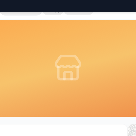
Cała Polska
Sklepy
Hurtownie