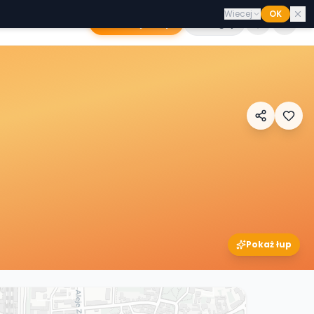
Wiecej
OK
Dodaj sklep
Zaloguj
Pokaż łup