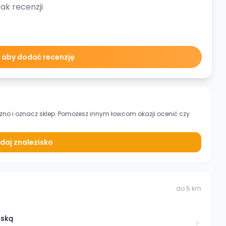
ak recenzji
ę aby dodać recenzję
zno
i oznacz sklep. Pomożesz innym łowcom okazji ocenić czy
daj znalezisko
do
5
km
ęską