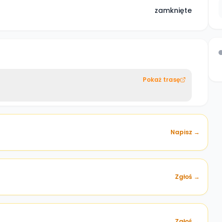
zamknięte
Pokaż trasę
Napisz →
Zgłoś →
)
Zgłoś →