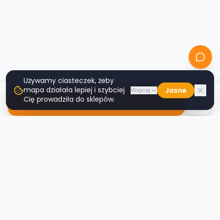
Używamy ciasteczek, żeby
mapa działała lepiej i szybciej
Jasne
Więcej
Cię prowadziła do sklepów.
Nawiguj do sklepu
Second
Handy
Największa mapa sklepów second-hand
w Polsce. Znajdź lumpeks w swoim
mieście.