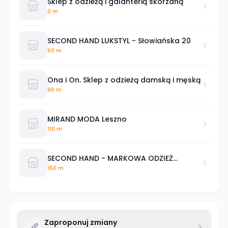
Sklep z odzieżą i galanterią skórzaną
0 m
SECOND HAND LUKSTYL - Słowiańska 20
60 m
Ona i On. Sklep z odzieżą damską i męską
90 m
MIRAND MODA Leszno
110 m
SECOND HAND - MARKOWA ODZIEŻ
UŻYWANA
160 m
Zaproponuj zmiany