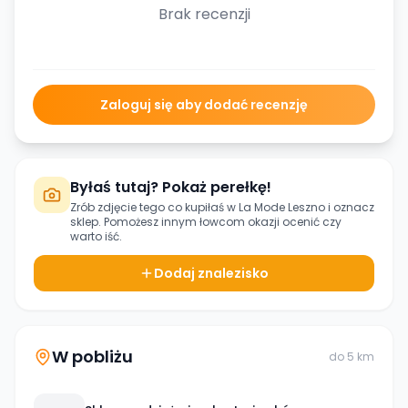
Brak recenzji
Zaloguj się aby dodać recenzję
Byłaś tutaj? Pokaż perełkę!
Zrób zdjęcie tego co kupiłaś w
La Mode Leszno
i oznacz
sklep. Pomożesz innym łowcom okazji ocenić czy
warto iść.
Dodaj znalezisko
W pobliżu
do
5
km