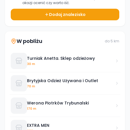
okazji ocenić czy warto iść.
Dodaj znalezisko
W pobliżu
do
5
km
Turniak Anetta. Sklep odzieżowy
30 m
Brytyjska Odzież Używana i Outlet
70 m
Werona Piotrków Trybunalski
170 m
EXTRA MEN