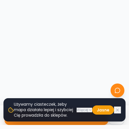
Używamy ciasteczek, żeby
mapa działała lepiej i szybciej
Jasne
Więcej
Cię prowadziła do sklepów.
Nawiguj do sklepu