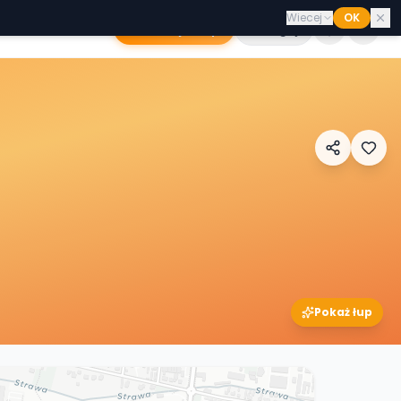
Wiecej
OK
Dodaj sklep
Zaloguj
Pokaż łup