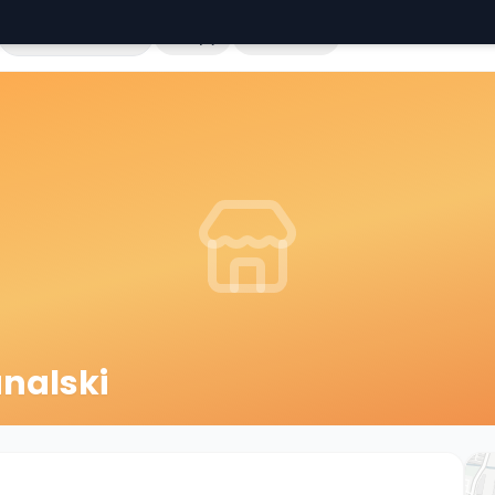
Cała Polska
Sklepy
Hurtownie
nalski