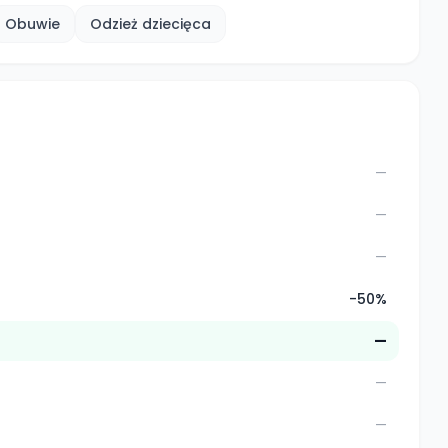
Obuwie
Odzież dziecięca
—
—
—
-50%
—
—
—