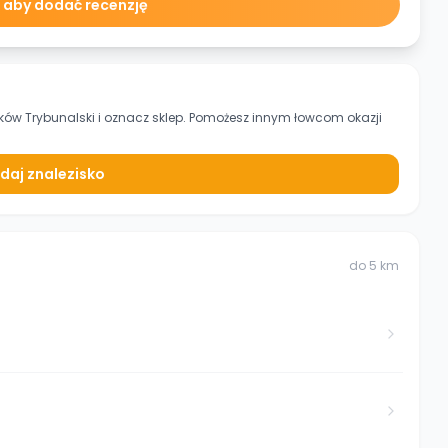
ę aby dodać recenzję
rków Trybunalski
i oznacz sklep. Pomożesz innym łowcom okazji
daj znalezisko
do
5
km