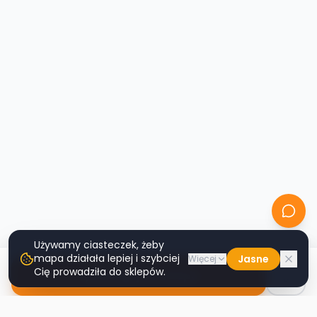
Używamy ciasteczek, żeby
mapa działała lepiej i szybciej
Jasne
Więcej
Cię prowadziła do sklepów.
Nawiguj do sklepu