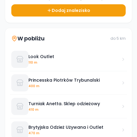
Dodaj znalezisko
W pobliżu
do
5
km
Look Outlet
110 m
Princesska Piotrków Trybunalski
400 m
Turniak Anetta. Sklep odzieżowy
410 m
Brytyjska Odzież Używana i Outlet
470 m