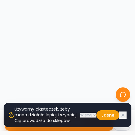
Używamy ciasteczek, żeby
mapa działała lepiej i szybciej
Jasne
Więcej
Cię prowadziła do sklepów.
Nawiguj do sklepu