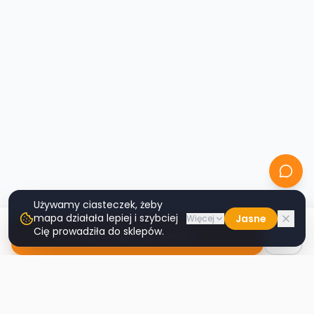
Używamy ciasteczek, żeby
mapa działała lepiej i szybciej
Jasne
Więcej
Cię prowadziła do sklepów.
Nawiguj do sklepu