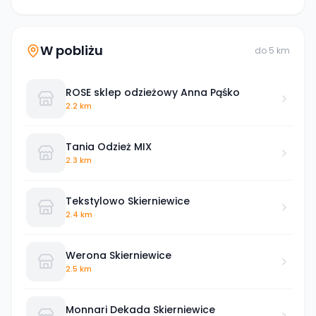
W pobliżu
do
5
km
ROSE sklep odzieżowy Anna Pąśko
2.2 km
Tania Odzież MIX
2.3 km
Tekstylowo Skierniewice
2.4 km
Werona Skierniewice
2.5 km
Monnari Dekada Skierniewice