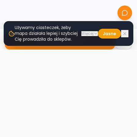
Używamy ciasteczek, żeby
mapa działała lepiej i szybciej
Jasne
Więcej
Cię prowadziła do sklepów.
Nawiguj do sklepu
Second
Handy
Największa mapa sklepów second-hand
w Polsce. Znajdź lumpeks w swoim
mieście.