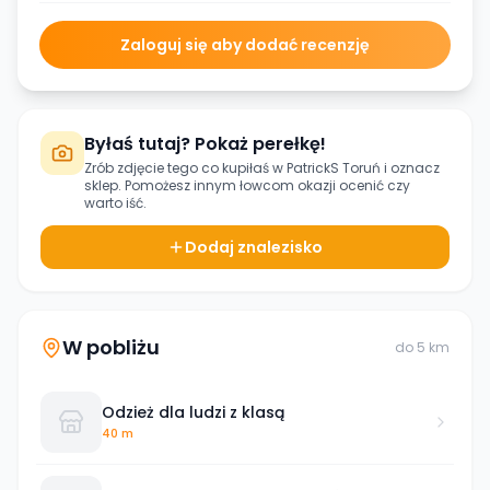
Zaloguj się aby dodać recenzję
Byłaś tutaj? Pokaż perełkę!
Zrób zdjęcie tego co kupiłaś w
PatrickS Toruń
i oznacz
sklep. Pomożesz innym łowcom okazji ocenić czy
warto iść.
Dodaj znalezisko
W pobliżu
do
5
km
Odzież dla ludzi z klasą
40 m