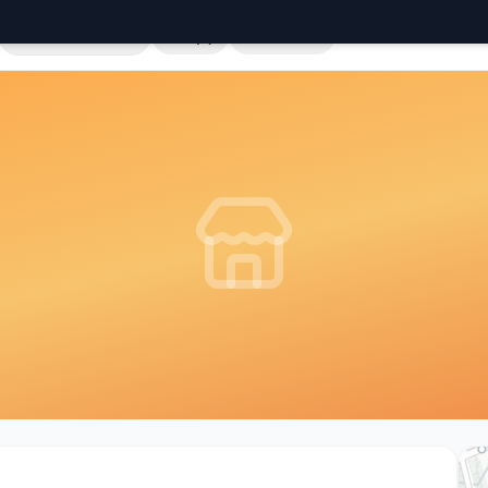
Cała Polska
Sklepy
Hurtownie