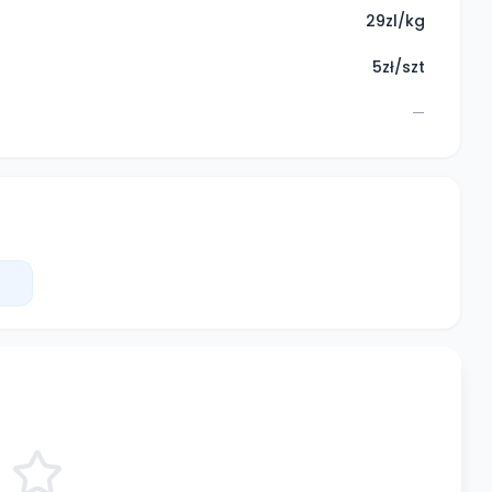
29zl/kg
5zł/szt
—