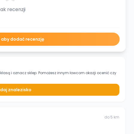
ak recenzji
ę aby dodać recenzję
 klasą
i oznacz sklep. Pomożesz innym łowcom okazji ocenić czy
daj znalezisko
do
5
km