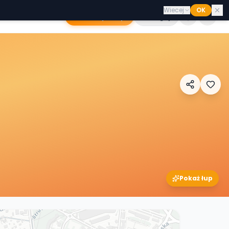
Wiecej
OK
Dodaj sklep
Zaloguj
Pokaż łup