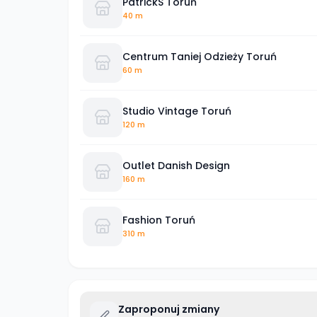
PatrickS Toruń
40 m
Centrum Taniej Odzieży Toruń
60 m
Studio Vintage Toruń
120 m
Outlet Danish Design
160 m
Fashion Toruń
310 m
Zaproponuj zmiany