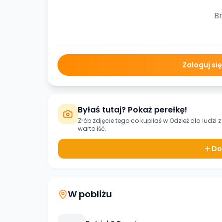
Br
Zaloguj si
Byłaś tutaj? Pokaż perełkę!
Zrób zdjęcie tego co kupiłaś w
Odzież dla ludzi z
warto iść.
Do
W pobliżu