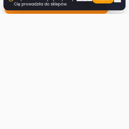
Cię prowadziła do sklepów.
Nawiguj do sklepu
Second
Handy
Największa mapa sklepów second-hand
w Polsce. Znajdź lumpeks w swoim
mieście.
Nawigacja
Strona główna
Mapa sklepów