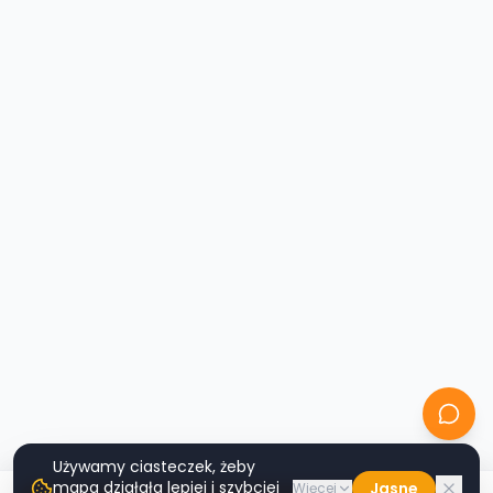
Używamy ciasteczek, żeby
mapa działała lepiej i szybciej
Jasne
Więcej