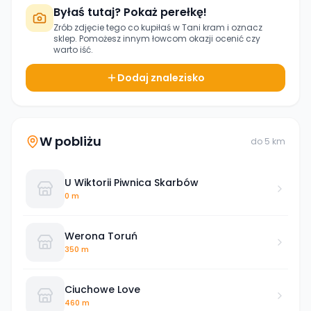
Byłaś tutaj? Pokaż perełkę!
Zrób zdjęcie tego co kupiłaś w
Tani kram
i oznacz
sklep. Pomożesz innym łowcom okazji ocenić czy
warto iść.
Dodaj znalezisko
W pobliżu
do
5
km
U Wiktorii Piwnica Skarbów
0 m
Werona Toruń
350 m
Ciuchowe Love
460 m