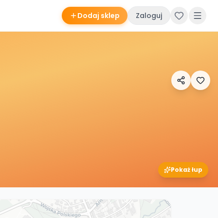
Dodaj sklep
Zaloguj
Pokaż łup