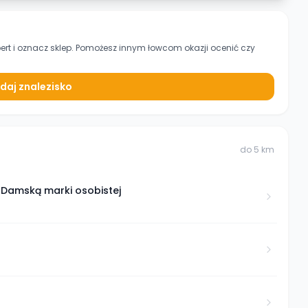
ert
i oznacz sklep. Pomożesz innym łowcom okazji ocenić czy
daj znalezisko
do
5
km
ą Damską marki osobistej