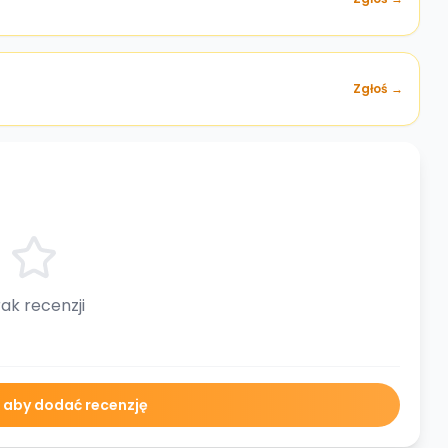
Zgłoś →
ak recenzji
ę aby dodać recenzję