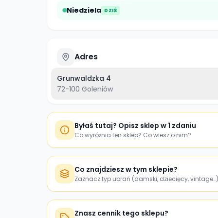
Niedziela
DZIŚ
Adres
Grunwaldzka 4
72-100
Goleniów
Byłaś tutaj? Opisz sklep w 1 zdaniu
Co wyróżnia ten sklep? Co wiesz o nim?
Co znajdziesz w tym sklepie?
Zaznacz typ ubrań (damski, dziecięcy, vintage…
Znasz cennik tego sklepu?