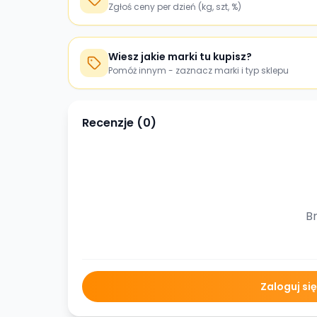
Zgłoś ceny per dzień (kg, szt, %)
Wiesz jakie marki tu kupisz?
Pomóż innym - zaznacz marki i typ sklepu
Recenzje (
0
)
Br
Zaloguj si