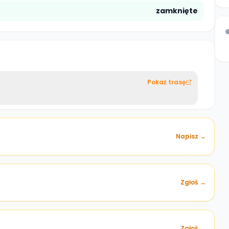
zamknięte
Pokaż trasę
Napisz →
Zgłoś →
)
Zgłoś →