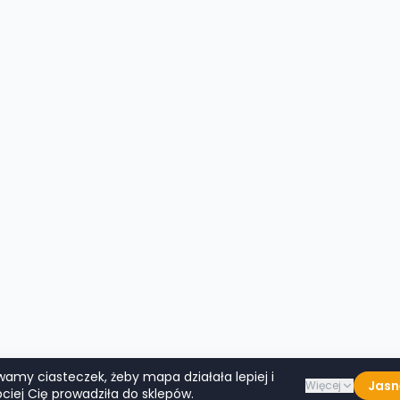
wamy ciasteczek, żeby mapa działała lepiej i
Jasn
Więcej
ciej Cię prowadziła do sklepów.