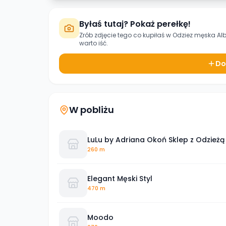
Byłaś tutaj? Pokaż perełkę!
Zrób zdjęcie tego co kupiłaś w
Odziez męska Alb
warto iść.
Do
W pobliżu
LuLu by Adriana Okoń Sklep z Odzież
260 m
Elegant Męski Styl
470 m
Moodo