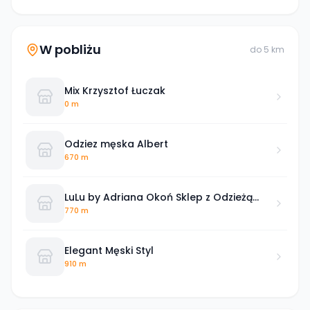
W pobliżu
do
5
km
Mix Krzysztof Łuczak
0 m
Odziez męska Albert
670 m
LuLu by Adriana Okoń Sklep z Odzieżą
Damską marki osobistej
770 m
Elegant Męski Styl
910 m