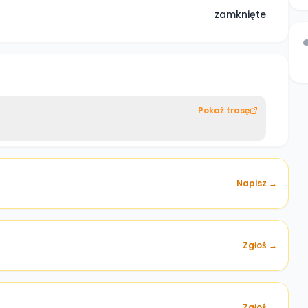
zamknięte
Pokaż trasę
Napisz →
Zgłoś →
)
Zgłoś →