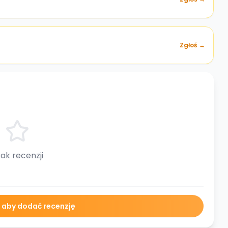
Zgłoś →
ak recenzji
ę aby dodać recenzję