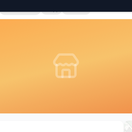
Cała Polska
Sklepy
Hurtownie