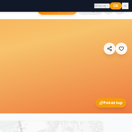
Wiecej
OK
Dodaj sklep
Zaloguj
Pokaż łup