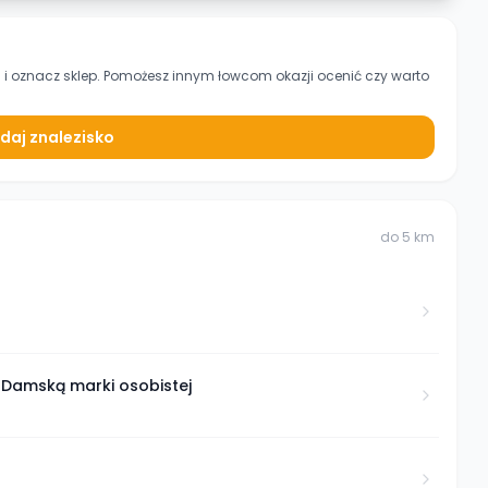
l
i oznacz sklep. Pomożesz innym łowcom okazji ocenić czy warto
daj znalezisko
do
5
km
ą Damską marki osobistej