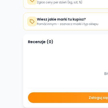
Zgłoś ceny per dzień (kg, szt, %)
Wiesz jakie marki tu kupisz?
Pomóż innym - zaznacz marki i typ sklepu
Recenzje (
0
)
Br
Zaloguj si