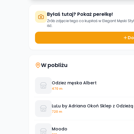
Byłaś tutaj? Pokaż perełkę!
Zrób zdjęcie tego co kupiłaś w
Elegant Męski Sty
iść.
Do
W pobliżu
Odziez męska Albert
470 m
LuLu by Adriana Okoń Sklep z Odzież
720 m
Moodo