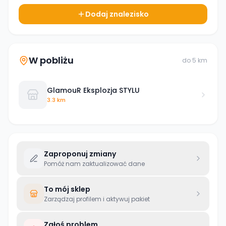
Dodaj znalezisko
W pobliżu
do
5
km
GlamouR Eksplozja STYLU
3.3 km
Zaproponuj zmiany
Pomóż nam zaktualizować dane
To mój sklep
Zarządzaj profilem i aktywuj pakiet
Zgłoś problem