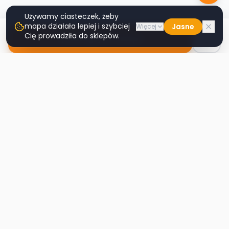
Używamy ciasteczek, żeby
mapa działała lepiej i szybciej
Jasne
Więcej
Cię prowadziła do sklepów.
Nawiguj do sklepu
Second
Handy
Największa mapa sklepów second-hand
w Polsce. Znajdź lumpeks w swoim
mieście.
Nawigacja
Strona główna