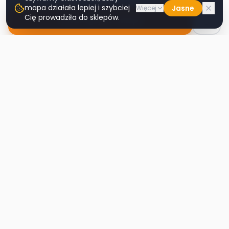
mapa działała lepiej i szybciej
Jasne
Więcej
Cię prowadziła do sklepów.
Nawiguj do sklepu
Second
Handy
Największa mapa sklepów second-hand
w Polsce. Znajdź lumpeks w swoim
mieście.
Nawigacja
Strona główna
Mapa sklepów