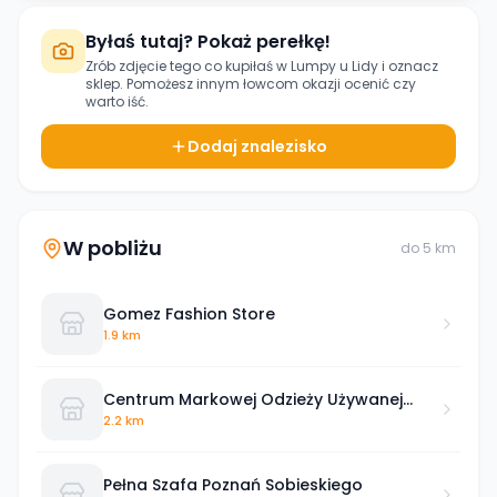
Byłaś tutaj? Pokaż perełkę!
Zrób zdjęcie tego co kupiłaś w
Lumpy u Lidy
i oznacz
sklep. Pomożesz innym łowcom okazji ocenić czy
warto iść.
Dodaj znalezisko
W pobliżu
do
5
km
Gomez Fashion Store
1.9 km
Centrum Markowej Odzieży Używanej
Poznań
2.2 km
Pełna Szafa Poznań Sobieskiego