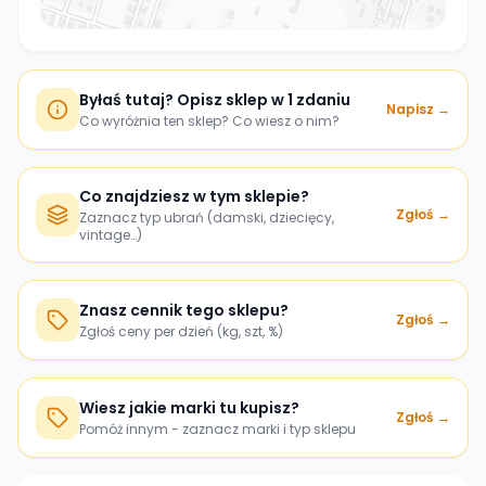
Byłaś tutaj? Opisz sklep w 1 zdaniu
Napisz →
Co wyróżnia ten sklep? Co wiesz o nim?
Co znajdziesz w tym sklepie?
Zgłoś →
Zaznacz typ ubrań (damski, dziecięcy,
vintage…)
Znasz cennik tego sklepu?
Zgłoś →
Zgłoś ceny per dzień (kg, szt, %)
Wiesz jakie marki tu kupisz?
Zgłoś →
Pomóż innym - zaznacz marki i typ sklepu