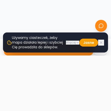
Używamy ciasteczek, żeby
mapa działała lepiej i szybciej
Jasne
Więcej
Cię prowadziła do sklepów.
Nawiguj do sklepu
Second
Handy
Największa mapa sklepów second-hand
w Polsce. Znajdź lumpeks w swoim
mieście.