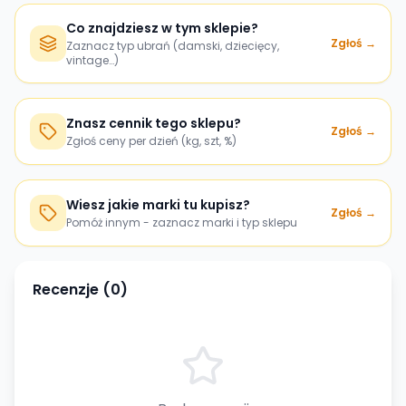
Co znajdziesz w tym sklepie?
Zgłoś →
Zaznacz typ ubrań (damski, dziecięcy,
vintage…)
Znasz cennik tego sklepu?
Zgłoś →
Zgłoś ceny per dzień (kg, szt, %)
Wiesz jakie marki tu kupisz?
Zgłoś →
Pomóż innym - zaznacz marki i typ sklepu
Recenzje (
0
)