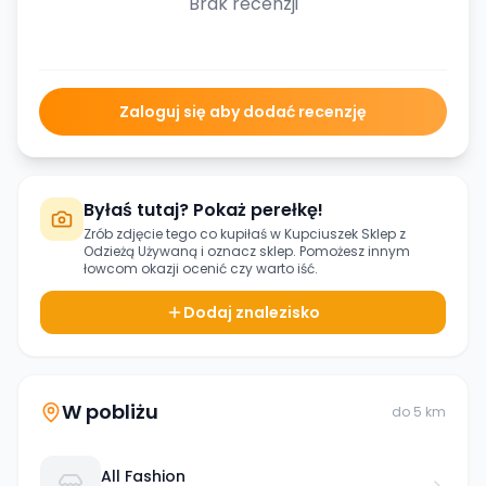
Brak recenzji
Zaloguj się aby dodać recenzję
Byłaś tutaj? Pokaż perełkę!
Zrób zdjęcie tego co kupiłaś w
Kupciuszek Sklep z
Odzieżą Używaną
i oznacz sklep. Pomożesz innym
łowcom okazji ocenić czy warto iść.
Dodaj znalezisko
W pobliżu
do
5
km
All Fashion