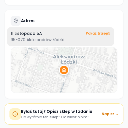
Adres
11 Listopada 5A
Pokaż trasę
95-070
Aleksandrów Łódzki
Byłaś tutaj? Opisz sklep w 1 zdaniu
Napisz →
Co wyróżnia ten sklep? Co wiesz o nim?