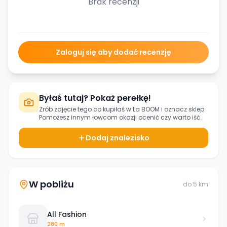
Brak recenzji
Zaloguj się aby dodać recenzję
Byłaś tutaj? Pokaż perełkę!
Zrób zdjęcie tego co kupiłaś w
La BOOM
i oznacz sklep.
Pomożesz innym łowcom okazji ocenić czy warto iść.
Dodaj znalezisko
W pobliżu
do
5
km
All Fashion
280 m