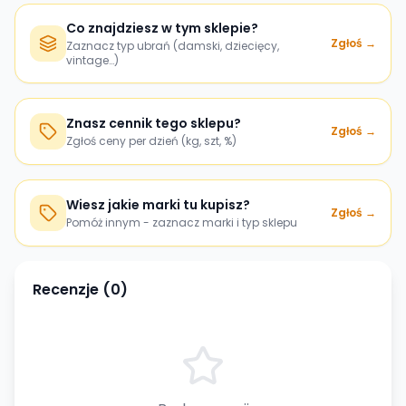
Co znajdziesz w tym sklepie?
Zgłoś →
Zaznacz typ ubrań (damski, dziecięcy,
vintage…)
Znasz cennik tego sklepu?
Zgłoś →
Zgłoś ceny per dzień (kg, szt, %)
Wiesz jakie marki tu kupisz?
Zgłoś →
Pomóż innym - zaznacz marki i typ sklepu
Recenzje (
0
)