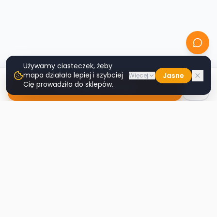
Używamy ciasteczek, żeby
mapa działała lepiej i szybciej
Jasne
Więcej
Cię prowadziła do sklepów.
Nawiguj do sklepu
Second
Handy
Największa mapa sklepów second-hand
w Polsce. Znajdź lumpeks w swoim
mieście.