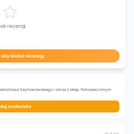
ak recenzji
ę aby dodać recenzję
zęstochowa Szymanowskiego
i oznacz sklep. Pomożesz innym
daj znalezisko
do
5
km