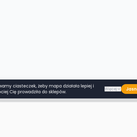
wamy ciasteczek, żeby mapa działała lepiej i
Jasn
Więcej
ciej Cię prowadziła do sklepów.