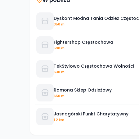
Dyskont Modna Tania Odzież Często
350 m
Fightershop Częstochowa
590 m
TekStylowo Częstochowa Wolności
630 m
Ramona Sklep Odzieżowy
650 m
Jasnogórski Punkt Charytatywny
1.2 km