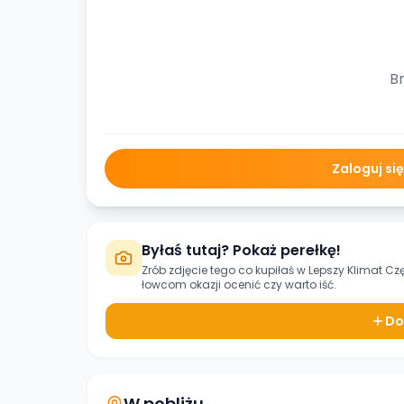
Br
Zaloguj si
Byłaś tutaj? Pokaż perełkę!
Zrób zdjęcie tego co kupiłaś w
Lepszy Klimat C
łowcom okazji ocenić czy warto iść.
Do
W pobliżu