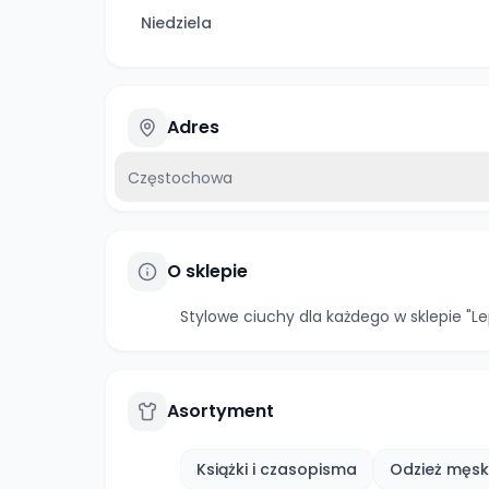
Niedziela
Adres
Częstochowa
O sklepie
Stylowe ciuchy dla każdego w sklepie "L
Asortyment
Książki i czasopisma
Odzież męs