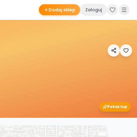
Dodaj sklep
Zaloguj
Pokaż łup