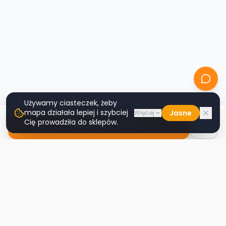
Używamy ciasteczek, żeby
mapa działała lepiej i szybciej
Jasne
Więcej
Cię prowadziła do sklepów.
Nawiguj do sklepu
Second
Handy
Największa mapa sklepów second-hand