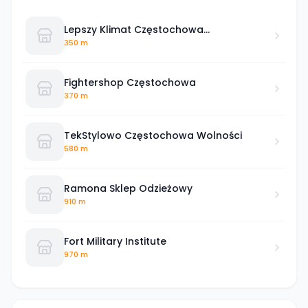
Lepszy Klimat Częstochowa
Szymanowskiego
350 m
Fightershop Częstochowa
370 m
TekStylowo Częstochowa Wolności
580 m
Ramona Sklep Odzieżowy
910 m
Fort Military Institute
970 m