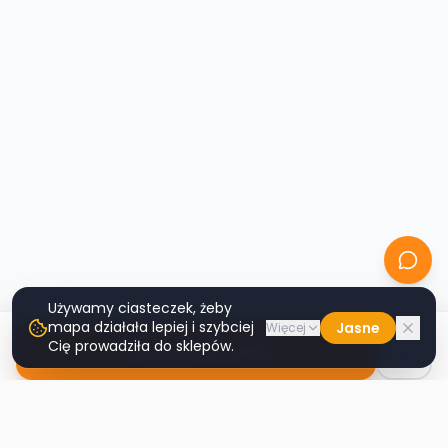
Używamy ciasteczek, żeby
mapa działała lepiej i szybciej
Jasne
Więcej
Cię prowadziła do sklepów.
Nawiguj do sklepu