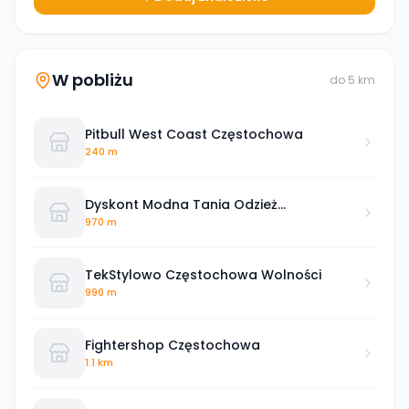
W pobliżu
do
5
km
Pitbull West Coast Częstochowa
240 m
Dyskont Modna Tania Odzież
Częstochowa
970 m
TekStylowo Częstochowa Wolności
990 m
Fightershop Częstochowa
1.1 km