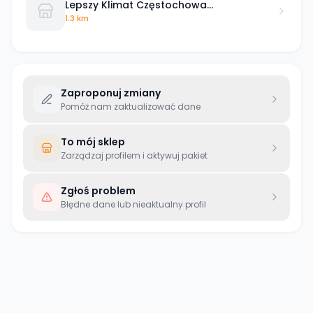
Lepszy Klimat Częstochowa
Szymanowskiego
1.3 km
Zaproponuj zmiany
Pomóż nam zaktualizować dane
To mój sklep
Zarządzaj profilem i aktywuj pakiet
Zgłoś problem
Błędne dane lub nieaktualny profil