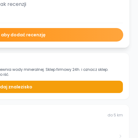
ak recenzji
ę aby dodać recenzję
lewnia wody mineralnej. Sklep firmowy 24h.
i oznacz sklep.
 iść.
daj znalezisko
do
5
km