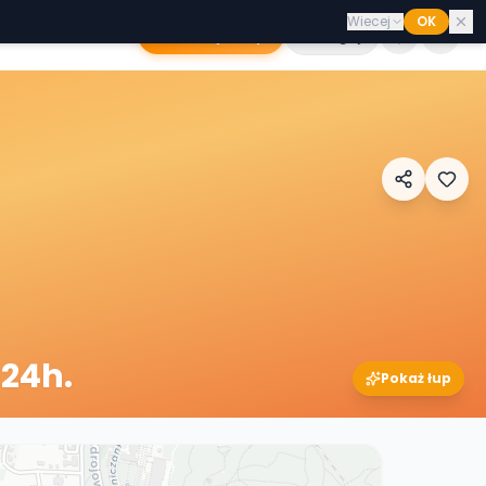
Wiecej
OK
Dodaj sklep
Zaloguj
 24h.
Pokaż łup