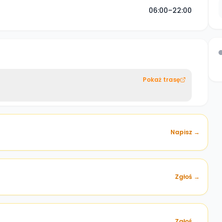
06:00–22:00
Pokaż trasę
Napisz →
Zgłoś →
)
Zgłoś →