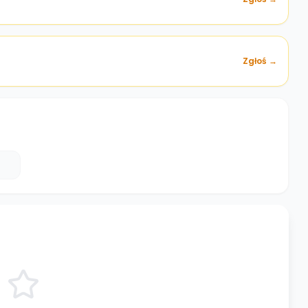
Zgłoś →