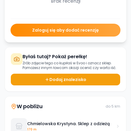
Brak recenzji
Zaloguj się aby dodać recenzję
Byłaś tutaj? Pokaż perełkę!
Zrób zdjęcie tego co kupiłaś w
Evoo
i oznacz sklep.
Pomożesz innym łowcom okazji ocenić czy warto iść.
Dodaj znalezisko
W pobliżu
do
5
km
Chmielowska Krystyna. Sklep z odzieżą
170 m