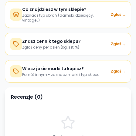
Co znajdziesz w tym sklepie?
Zgłoś →
Zaznacz typ ubrań (damski, dziecięcy,
vintage…)
Znasz cennik tego sklepu?
Zgłoś →
Zgłoś ceny per dzień (kg, szt, %)
Wiesz jakie marki tu kupisz?
Zgłoś →
Pomóż innym - zaznacz marki i typ sklepu
Recenzje (
0
)