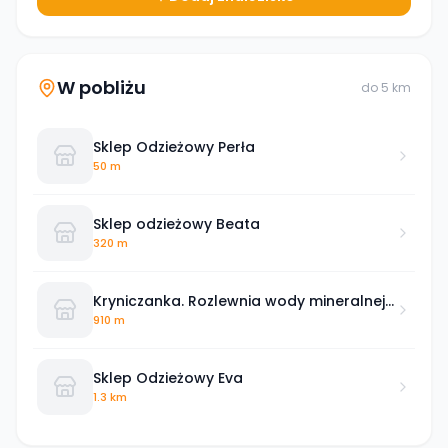
W pobliżu
do
5
km
Sklep Odzieżowy Perła
50 m
Sklep odzieżowy Beata
320 m
Kryniczanka. Rozlewnia wody mineralnej.
Sklep firmowy 24h.
910 m
Sklep Odzieżowy Eva
1.3 km