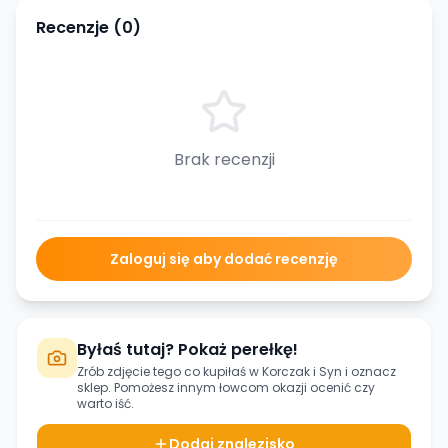
Recenzje (
0
)
Brak recenzji
Zaloguj się aby dodać recenzję
Byłaś tutaj? Pokaż perełkę!
Zrób zdjęcie tego co kupiłaś w
Korczak i Syn
i oznacz
sklep. Pomożesz innym łowcom okazji ocenić czy
warto iść.
Dodaj znalezisko