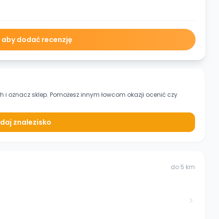
ę aby dodać recenzję
ch
i oznacz sklep. Pomożesz innym łowcom okazji ocenić czy
daj znalezisko
do
5
km