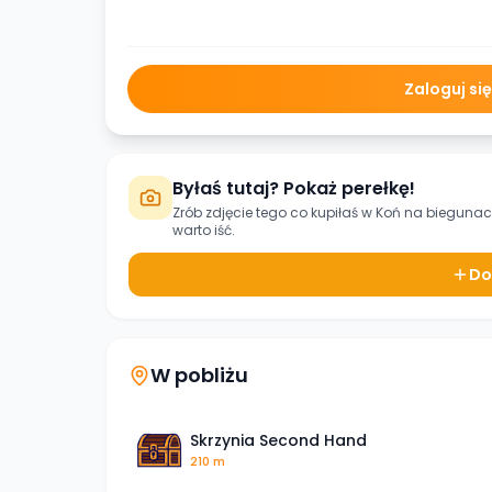
Zaloguj si
Byłaś tutaj? Pokaż perełkę!
Zrób zdjęcie tego co kupiłaś w
Koń na bieguna
warto iść.
Do
W pobliżu
Skrzynia Second Hand
210 m