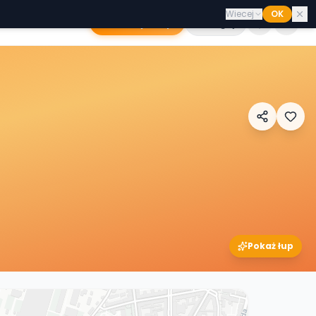
Wiecej
OK
Dodaj sklep
Zaloguj
Pokaż łup