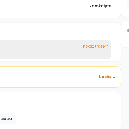
Zamknięte
Pokaż trasę
Napisz →
ecięca