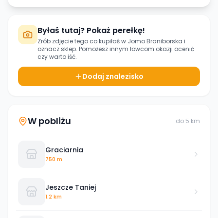
Byłaś tutaj? Pokaż perełkę!
Zrób zdjęcie tego co kupiłaś w
Jomo Braniborska
i
oznacz sklep. Pomożesz innym łowcom okazji ocenić
czy warto iść.
Dodaj znalezisko
W pobliżu
do
5
km
Graciarnia
750 m
Jeszcze Taniej
1.2 km