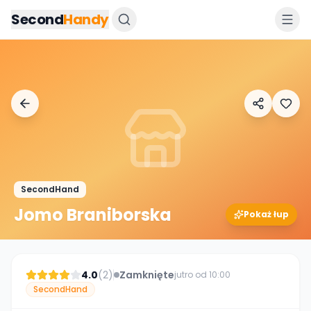
Przejdz do tresci
Second
Handy
SecondHand
Jomo Braniborska
Pokaż łup
4.0
(
2
)
Zamknięte
jutro od 10:00
SecondHand