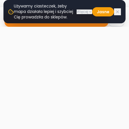
Używamy ciasteczek, żeby
mapa działała lepiej i szybciej
Jasne
Więcej
Cię prowadziła do sklepów.
Nawiguj do sklepu
Second
Handy
Największa mapa sklepów second-hand
w Polsce. Znajdź lumpeks w swoim
mieście.
Nawigacja
Strona główna