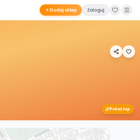
Dodaj sklep
Zaloguj
Pokaż łup