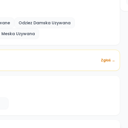
wane
Odziez Damska Uzywana
z Meska Uzywana
Zgłoś →