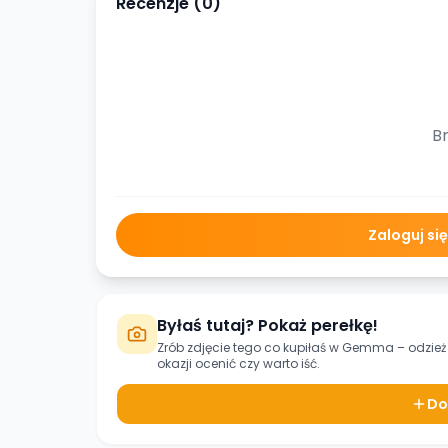
Recenzje (
0
)
Br
Zaloguj si
Byłaś tutaj? Pokaż perełkę!
Zrób zdjęcie tego co kupiłaś w
Gemma – odzież 
okazji ocenić czy warto iść.
Do