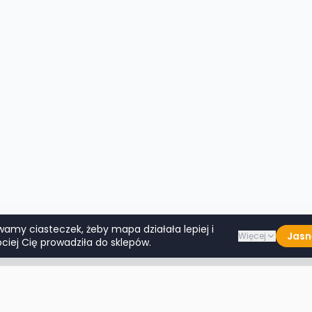
wamy ciasteczek, żeby mapa działała lepiej i
Jasn
Więcej
ciej Cię prowadziła do sklepów.