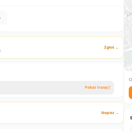
b
Zgłoś →
a
O
Pokaż trasę
Napisz →