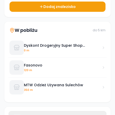
Dodaj znalezisko
W pobliżu
do
5
km
Dyskont Drogeryjny Super Shop
Sulechów
0 m
Fasonovo
120 m
MTW Odzież Używana Sulechów
350 m