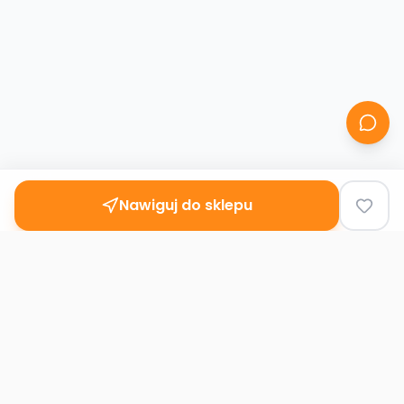
Nawiguj do sklepu
Second
Handy
Największa mapa sklepów second-hand
w Polsce. Znajdź lumpeks w swoim