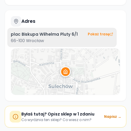
Adres
plac Biskupa Wilhelma Pluty 6/1
Pokaż trasę
66-100
Wrocław
Byłaś tutaj? Opisz sklep w 1 zdaniu
Napisz →
Co wyróżnia ten sklep? Co wiesz o nim?