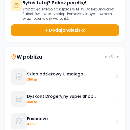
Byłaś tutaj? Pokaż perełkę!
Zrób zdjęcie tego co kupiłaś w
MTW Odzież Używana
Sulechów
i oznacz sklep. Pomożesz innym łowcom
okazji ocenić czy warto iść.
Dodaj znalezisko
W pobliżu
do
5
km
Sklep odzieżowy U małego
350 m
Dyskont Drogeryjny Super Shop
Sulechów
350 m
Fasonovo
460 m