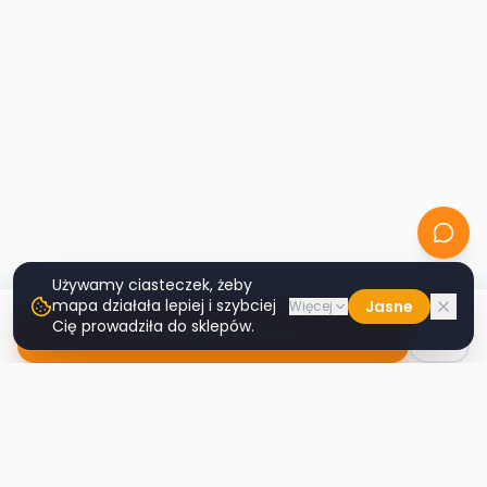
Używamy ciasteczek, żeby
mapa działała lepiej i szybciej
Jasne
Więcej
Cię prowadziła do sklepów.
Nawiguj do sklepu