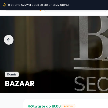
Przejdz do tresci
Ta strona uzywa cookies do analizy ruchu.
Second
Handy
Komis
BAZAAR
Otwarte do 18:00
Komis