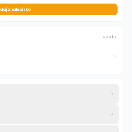
daj znalezisko
do
5
km