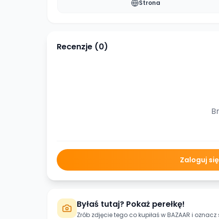
Strona
Recenzje (
0
)
Br
Zaloguj si
Byłaś tutaj? Pokaż perełkę!
Zrób zdjęcie tego co kupiłaś w
BAZAAR
i oznacz 