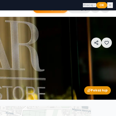
Wiecej
OK
Dodaj sklep
Zaloguj
Pokaż łup