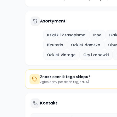
Asortyment
Książki i czasopisma
Inne
Gal
Biżuteria
Odzież damska
Obu
Odzież Vintage
Gry i zabawki
Znasz cennik tego sklepu?
Zgłoś ceny per dzień (kg, szt, %)
Kontakt