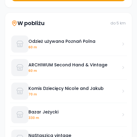
W pobliżu
do
5
km
Odzież używana Poznań Polna
60 m
ARCHIWUM Second Hand & Vintage
60 m
Komis Dziecięcy Nicole and Jakub
70 m
Bazar Jeżycki
330 m
NaStaszica vintage