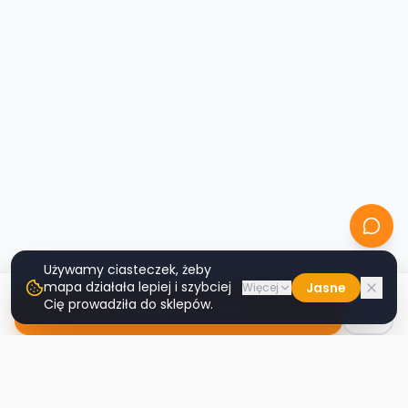
Używamy ciasteczek, żeby
mapa działała lepiej i szybciej
Jasne
Więcej
Cię prowadziła do sklepów.
Nawiguj do sklepu