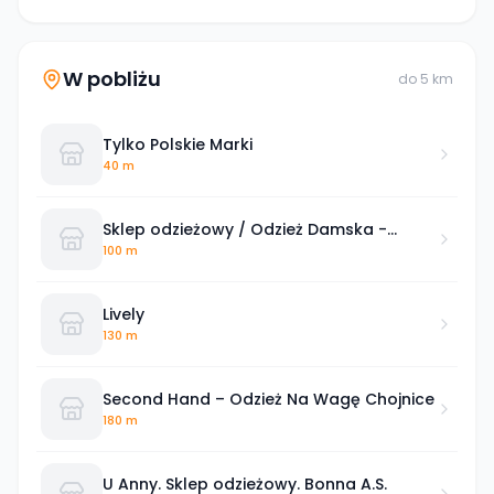
W pobliżu
do
5
km
Tylko Polskie Marki
40 m
Sklep odzieżowy / Odzież Damska -
Handel detaliczny Jolanta i Jan Kubiak
100 m
Lively
130 m
Second Hand – Odzież Na Wagę Chojnice
180 m
U Anny. Sklep odzieżowy. Bonna A.S.