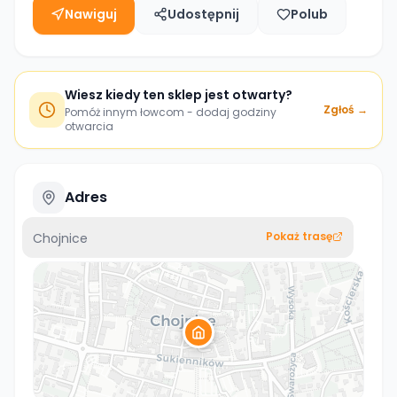
Nawiguj
Udostępnij
Polub
Wiesz kiedy ten sklep jest otwarty?
Zgłoś →
Pomóż innym łowcom - dodaj godziny
otwarcia
Adres
Pokaż trasę
Chojnice