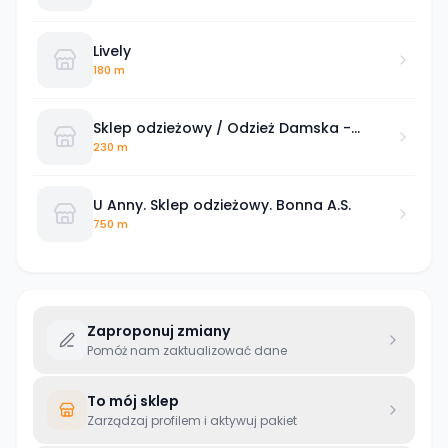
Lively
180 m
Sklep odzieżowy / Odzież Damska -
Handel detaliczny Jolanta i Jan Kubiak
230 m
U Anny. Sklep odzieżowy. Bonna A.S.
750 m
Zaproponuj zmiany
Pomóż nam zaktualizować dane
To mój sklep
Zarządzaj profilem i aktywuj pakiet