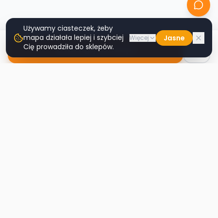
Używamy ciasteczek, żeby
mapa działała lepiej i szybciej
Jasne
Więcej
Cię prowadziła do sklepów.
Nawiguj do sklepu
Second
Handy
Największa mapa sklepów second-hand
w Polsce. Znajdź lumpeks w swoim
mieście.
Nawigacja