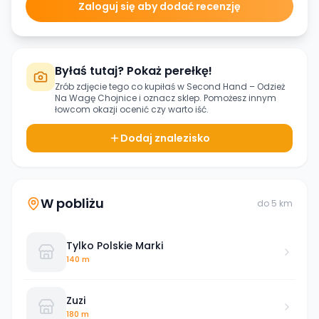
Zaloguj się aby dodać recenzję
Byłaś tutaj? Pokaż perełkę!
Zrób zdjęcie tego co kupiłaś w
Second Hand – Odzież
Na Wagę Chojnice
i oznacz sklep. Pomożesz innym
łowcom okazji ocenić czy warto iść.
Dodaj znalezisko
W pobliżu
do
5
km
Tylko Polskie Marki
140 m
Zuzi
180 m