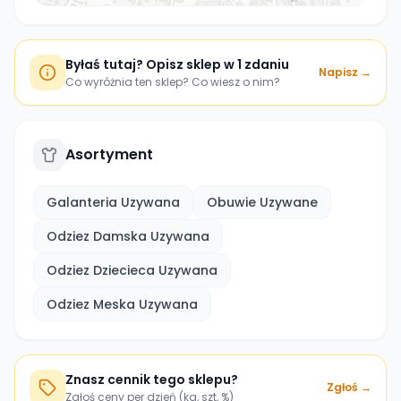
Byłaś tutaj? Opisz sklep w 1 zdaniu
Napisz →
Co wyróżnia ten sklep? Co wiesz o nim?
Asortyment
Galanteria Uzywana
Obuwie Uzywane
Odziez Damska Uzywana
Odziez Dziecieca Uzywana
Odziez Meska Uzywana
Znasz cennik tego sklepu?
Zgłoś →
Zgłoś ceny per dzień (kg, szt, %)