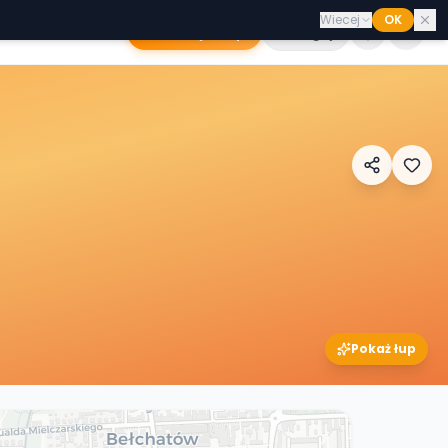
Wiecej
OK
Dodaj sklep
Zaloguj
Pokaż łup