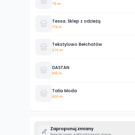
70 m
Tessa. Sklep z odzieżą
170 m
Tekstylowo Bełchatów
370 m
DASTAN
610 m
Talia Moda
620 m
Zaproponuj zmiany
Pomóż nam zaktualizować dane