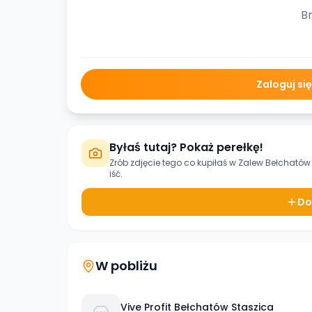
Br
Zaloguj si
Byłaś tutaj? Pokaż perełkę!
Zrób zdjęcie tego co kupiłaś w
Zalew Bełchatów
iść.
Do
W pobliżu
Vive Profit Bełchatów Staszica