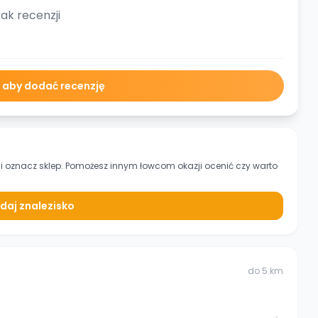
ak recenzji
ę aby dodać recenzję
i oznacz sklep. Pomożesz innym łowcom okazji ocenić czy warto
daj znalezisko
do
5
km