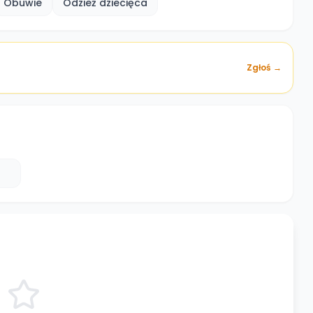
Obuwie
Odzież dziecięca
Zgłoś →