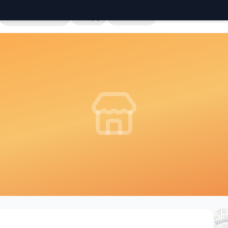
Cała Polska
Sklepy
Hurtownie