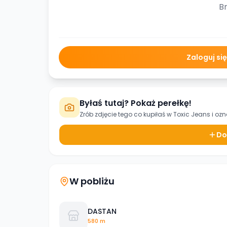
Br
Zaloguj si
Byłaś tutaj? Pokaż perełkę!
Zrób zdjęcie tego co kupiłaś w
Toxic Jeans
i ozn
Do
W pobliżu
DASTAN
580 m