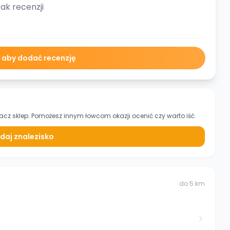
ak recenzji
ę aby dodać recenzję
acz sklep. Pomożesz innym łowcom okazji ocenić czy warto iść.
daj znalezisko
do
5
km