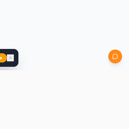
e
iast
Kontakt
marcin@secondhandy.com.pl