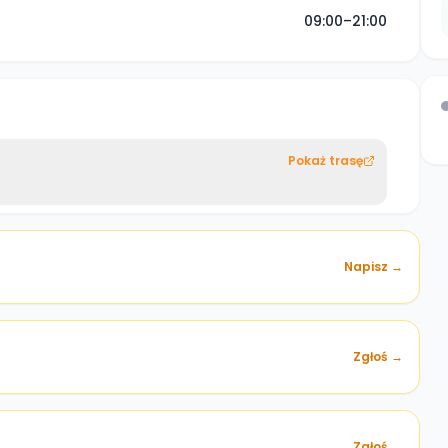
09:00–21:00
Pokaż trasę
Napisz →
Zgłoś →
)
Zgłoś →