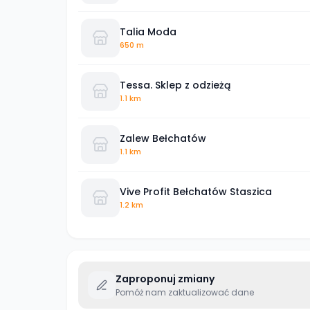
Talia Moda
650 m
Tessa. Sklep z odzieżą
1.1 km
Zalew Bełchatów
1.1 km
Vive Profit Bełchatów Staszica
1.2 km
Zaproponuj zmiany
Pomóż nam zaktualizować dane