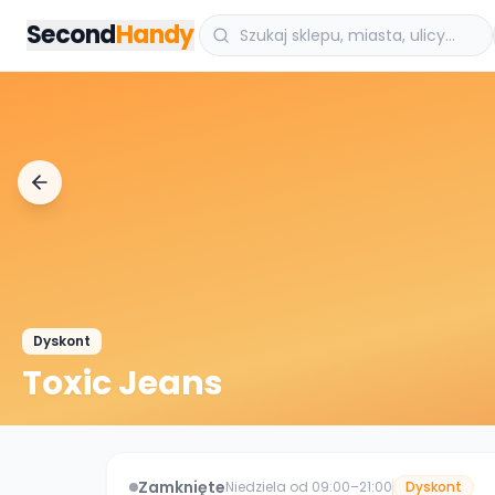
Przejdz do tresci
Second
Handy
Dyskont
Toxic Jeans
Zamknięte
Niedziela od 09:00–21:00
Dyskont