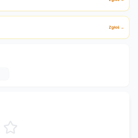
Zgłoś →