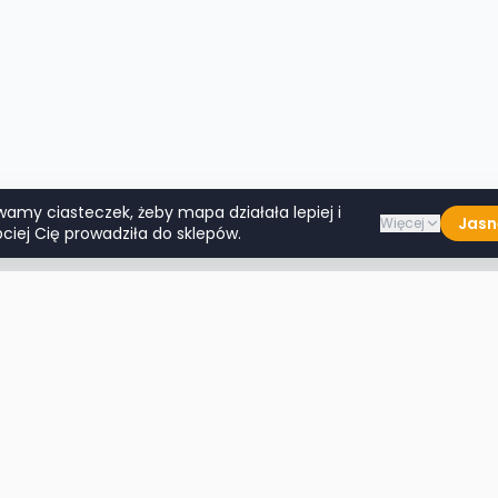
wamy ciasteczek, żeby mapa działała lepiej i
Jasn
Więcej
ciej Cię prowadziła do sklepów.
Lumpeksy w miastach
Więcej m
Warszawa
Lublin