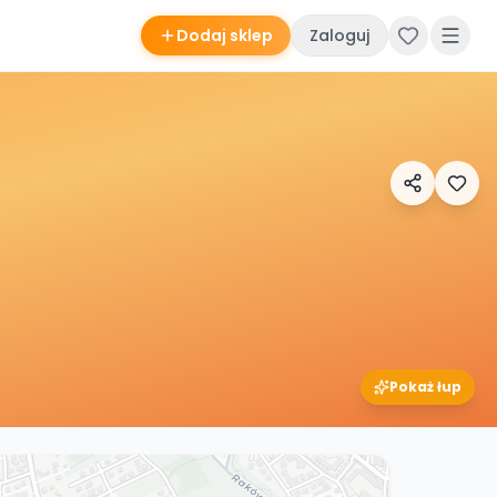
Dodaj sklep
Zaloguj
Pokaż łup