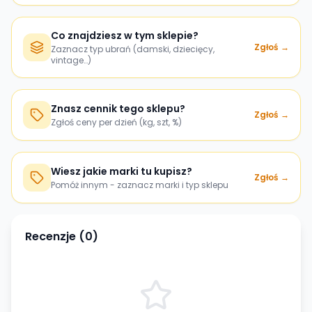
Co znajdziesz w tym sklepie?
Zgłoś →
Zaznacz typ ubrań (damski, dziecięcy,
vintage…)
Znasz cennik tego sklepu?
Zgłoś →
Zgłoś ceny per dzień (kg, szt, %)
Wiesz jakie marki tu kupisz?
Zgłoś →
Pomóż innym - zaznacz marki i typ sklepu
Recenzje (
0
)