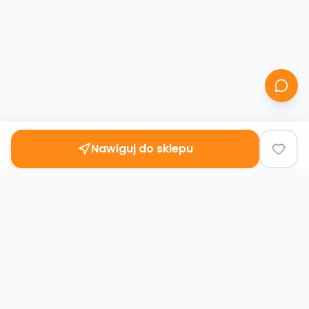
Nawiguj do sklepu
Second
Handy
Największa mapa sklepów second-hand
w Polsce. Znajdź lumpeks w swoim
mieście.