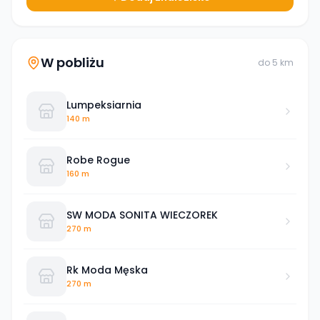
W pobliżu
do
5
km
Lumpeksiarnia
140 m
Robe Rogue
160 m
SW MODA SONITA WIECZOREK
270 m
Rk Moda Męska
270 m